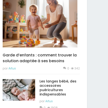
Garde d’enfants : comment trouver la
solution adaptée à ses besoins
par
Artus
0
342
Les langes bébé, des
accessoires
puéricultures
indispensables
par
Artus
0
1908