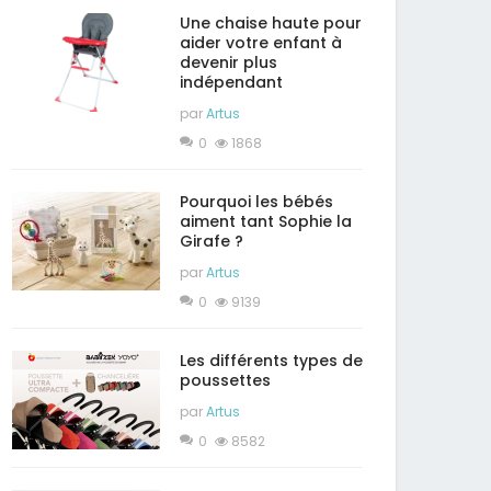
Une chaise haute pour
aider votre enfant à
devenir plus
indépendant
par
Artus
0
1868
Pourquoi les bébés
aiment tant Sophie la
Girafe ?
par
Artus
0
9139
Les différents types de
poussettes
par
Artus
0
8582