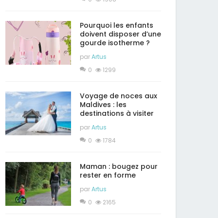
Pourquoi les enfants
doivent disposer d’une
gourde isotherme ?
par
Artus
0
1299
Voyage de noces aux
Maldives : les
destinations à visiter
par
Artus
0
1784
Maman : bougez pour
rester en forme
par
Artus
0
2165