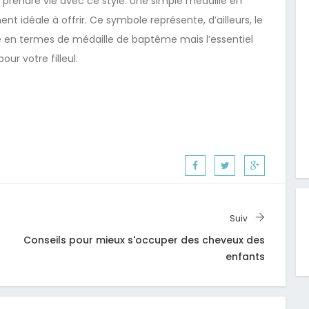
nt prendre vie avec ce style. Une simple médaille en
 idéale à offrir. Ce symbole représente, d’ailleurs, le
arge en termes de médaille de baptême mais l’essentiel
our votre filleul.
Suiv
Conseils pour mieux s'occuper des cheveux des
enfants