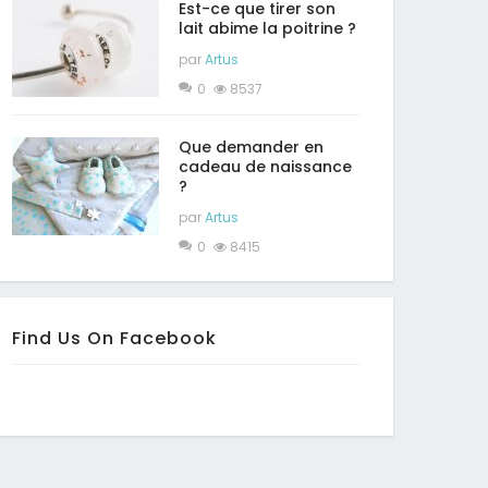
Est-ce que tirer son
lait abime la poitrine ?
par
Artus
0
8537
Que demander en
cadeau de naissance
?
par
Artus
0
8415
Find Us On Facebook