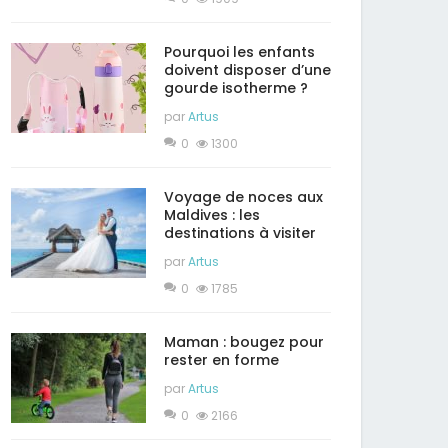
Pourquoi les enfants
doivent disposer d’une
gourde isotherme ?
par
Artus
0
1300
Voyage de noces aux
Maldives : les
destinations à visiter
par
Artus
0
1785
Maman : bougez pour
rester en forme
par
Artus
0
2166