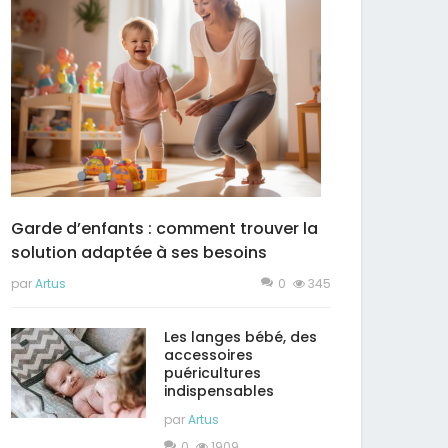
Garde d’enfants : comment trouver la
solution adaptée à ses besoins
par
Artus
0
345
Les langes bébé, des
accessoires
puéricultures
indispensables
par
Artus
0
1909