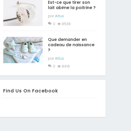
Est-ce que tirer son
lait abime la poitrine ?
par
Artus
0
8538
Que demander en
cadeau de naissance
?
par
Artus
0
8416
Find Us On Facebook