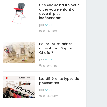
Une chaise haute pour
aider votre enfant à
devenir plus
indépendant
par
Artus
0
1869
Pourquoi les bébés
aiment tant Sophie la
Girafe ?
par
Artus
0
9140
Les différents types de
poussettes
par
Artus
0
8582