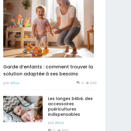
Garde d’enfants : comment trouver la
solution adaptée à ses besoins
par
Artus
0
346
Les langes bébé, des
accessoires
puéricultures
indispensables
par
Artus
0
1910