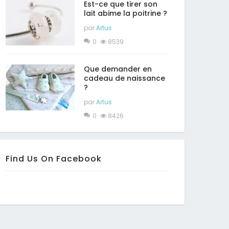
Est-ce que tirer son
lait abime la poitrine ?
par
Artus
0
8539
Que demander en
cadeau de naissance
?
par
Artus
0
8426
Find Us On Facebook