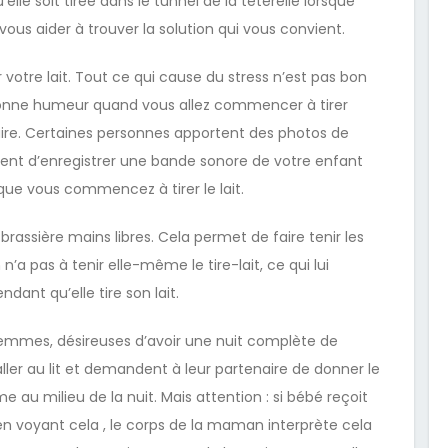
’elle soit tirée dans le tunnel de la téterelle lorsque
 vous aider à trouver la solution qui vous convient.
otre lait. Tout ce qui cause du stress n’est pas bon
 bonne humeur quand vous allez commencer à tirer
e faire. Certaines personnes apportent des photos de
ttent d’enregistrer une bande sonore de votre enfant
sque vous commencez à tirer le lait.
rassière mains libres. Cela permet de faire tenir les
n’a pas à tenir elle-même le tire-lait, ce qui lui
ant qu’elle tire son lait.
femmes, désireuses d’avoir une nuit complète de
ller au lit et demandent à leur partenaire de donner le
 au milieu de la nuit. Mais attention : si bébé reçoit
n voyant cela , le corps de la maman interprète cela