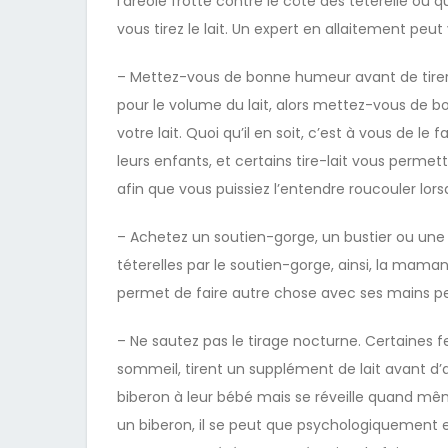
l’aréole frotte contre le côté des téterelle ou qu
vous tirez le lait. Un expert en allaitement peut
– Mettez-vous de bonne humeur avant de tirer v
pour le volume du lait, alors mettez-vous de
votre lait. Quoi qu’il en soit, c’est à vous de l
leurs enfants, et certains tire-lait vous perme
afin que vous puissiez l’entendre roucouler lor
– Achetez un soutien-gorge, un bustier ou une b
téterelles par le soutien-gorge, ainsi, la maman 
permet de faire autre chose avec ses mains pend
– Ne sautez pas le tirage nocturne. Certaines 
sommeil, tirent un supplément de lait avant d’a
biberon à leur bébé mais se réveille quand même
un biberon, il se peut que psychologiquement e