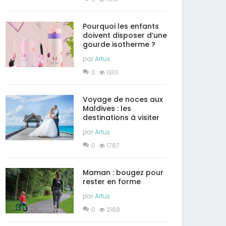
Pourquoi les enfants
doivent disposer d’une
gourde isotherme ?
par
Artus
0
1301
Voyage de noces aux
Maldives : les
destinations à visiter
par
Artus
0
1787
Maman : bougez pour
rester en forme
par
Artus
0
2168