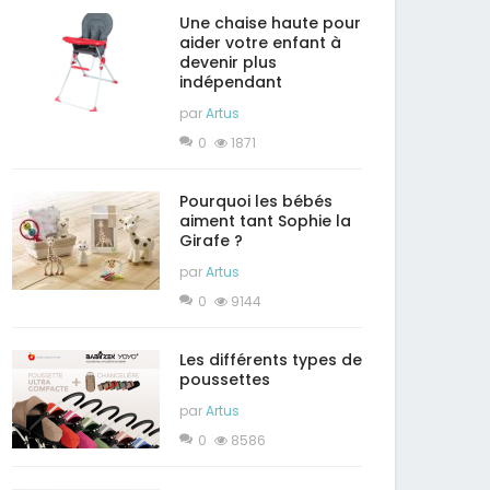
Une chaise haute pour
aider votre enfant à
devenir plus
indépendant
par
Artus
0
1871
Pourquoi les bébés
aiment tant Sophie la
Girafe ?
par
Artus
0
9144
Les différents types de
poussettes
par
Artus
0
8586